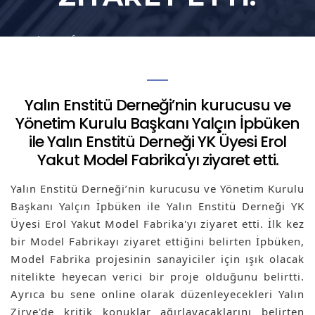
Anasayfa
Yalın Enstitü Derneği’nin kurucusu ve
Yönetim Kurulu Başkanı Yalçın İpbüken ile
Yalın Enstitü Derneği YK Üyesi Erol Yakut
Yalın Enstitü Derneği’nin kurucusu ve
Model Fabrika'yı ziyaret etti.
Yönetim Kurulu Başkanı Yalçın İpbüken
ile Yalın Enstitü Derneği YK Üyesi Erol
Yakut Model Fabrika'yı ziyaret etti.
Yalın Enstitü Derneği’nin kurucusu ve Yönetim Kurulu 
Başkanı Yalçın İpbüken ile Yalın Enstitü Derneği YK 
Üyesi Erol Yakut Model Fabrika'yı ziyaret etti. İlk kez 
bir Model Fabrikayı ziyaret ettiğini belirten İpbüken, 
Model Fabrika projesinin sanayiciler için ışık olacak 
nitelikte heyecan verici bir proje olduğunu belirtti. 
Ayrıca bu sene online olarak düzenleyecekleri Yalın 
Zirve'de kritik konuklar ağırlayacaklarını belirten 