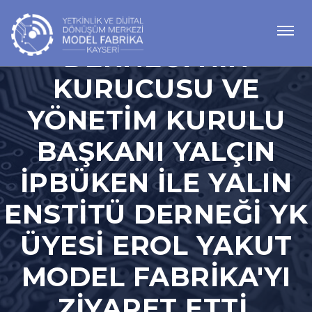
YALIN ENSTITÜ
DERNEĞI’NIN
KURUCUSU VE
YÖNETIM KURULU
BAŞKANI YALÇIN
İPBÜKEN ILE YALIN
ENSTITÜ DERNEĞI YK
ÜYESI EROL YAKUT
MODEL FABRIKA'YI
ZIYARET ETTI.