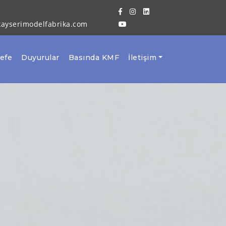
kayserimodelfabrika.com
sefe
Duyurular
Basında KMF
İletişim