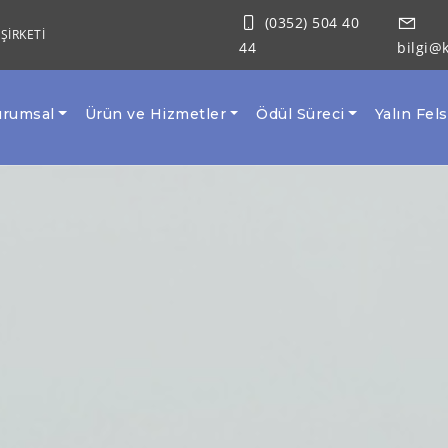
(0352) 504 40
ŞİRKETİ
44
bilgi@
urumsal
Ürün ve Hizmetler
Ödül Süreci
Yalın Fel