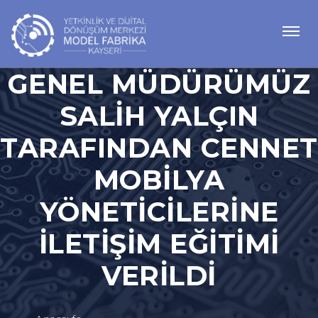
GENEL MÜDÜRÜMÜZ
SALIH YALÇIN
TARAFINDAN CENNET
MOBILYA
YÖNETICILERINE
İLETIŞIM EĞITIMI
VERILDI