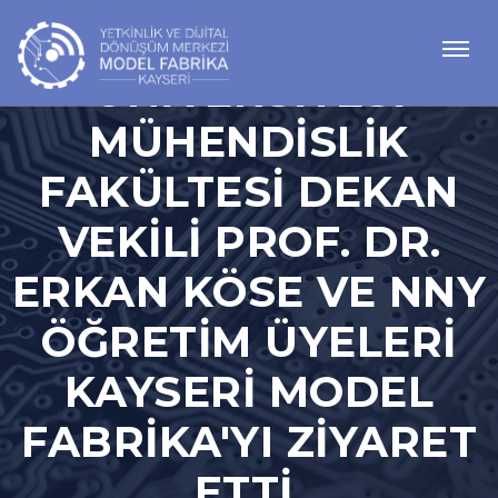
NUH NACI YAZGAN
ÜNIVERSITESI
MÜHENDISLIK
FAKÜLTESI DEKAN
VEKILI PROF. DR.
ERKAN KÖSE VE NNY
ÖĞRETIM ÜYELERI
KAYSERI MODEL
FABRIKA'YI ZIYARET
ETTI.