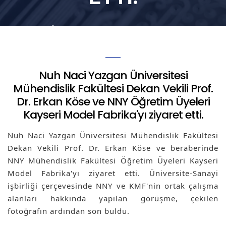
Anasayfa
Nuh Naci Yazgan Üniversitesi Mühendislik
Fakültesi Dekan Vekili Prof. Dr. Erkan Köse ve
NNY Öğretim Üyeleri Kayseri Model Fabrika'yı
Nuh Naci Yazgan Üniversitesi
ziyaret etti.
Mühendislik Fakültesi Dekan Vekili Prof.
Dr. Erkan Köse ve NNY Öğretim Üyeleri
Kayseri Model Fabrika'yı ziyaret etti.
Nuh Naci Yazgan Üniversitesi Mühendislik Fakültesi
Dekan Vekili Prof. Dr. Erkan Köse ve beraberinde
NNY Mühendislik Fakültesi Öğretim Üyeleri Kayseri
Model Fabrika'yı ziyaret etti. Üniversite-Sanayi
işbirliği çerçevesinde NNY ve KMF'nin ortak çalışma
alanları hakkında yapılan görüşme, çekilen
fotoğrafın ardından son buldu.